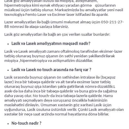
Lasik göz əməliyyatları xüsusi ilə miopiya, astiqmatizm,
hipermetropiya kimi eynək ehtiyacı yaradan görmə qüsurlarının
müalicəsi üçün tətbiq olunur. Mərkəzimizdə bu əməliyyatlar yeni nəsil
texnologiya Femto Laser və Excimer laser istifadəsi ilə aparılır.
Lazer əməliyyatları ilə bağlı ümumi məlumat almaq üçün 050-211-27-
88 nömrəsi ilə əlaqə saxlaya bilərsiniz.
Lasik göz əməliyyatları ilə bağlı ən çox verilən suallar bunlardır:
Lasik və Lasek əməliyyatının məqsədi nədir?
Lasik və Lasek əməliyyatı zamanı oftalmoloq tərəfindən eksimer-lazer
tətbiq olunaraq buynuz qişanın ön səthi yenidən şəkilləndirilərək
miopiya ,hipermetropiya və astiqmatizim düzəldilər.
Lasik və Lasek no touch arasında nə fərq var ?
Lasik sırasında buynuz qişanın ön səthindən intralase ilə (bıçaqsız
lazer) incə bir təbəqə qaldırılır və alt tərəfə exsimer lazer tətbiq
olunaraq buynuz qişa istənilən şəklə gətirilərək nömrə düzəldilir.L
asek-də isə daha incə bir təbəqə qaldırılır və buna görə də sağalma
daha yavaş olur. No touch-da incə təbəqə lazerlə qaldırılır. Hansı
əməliyyatı seçməliyəm deyə soruşsanız öncəliklə həkiminizin
məsləhətini dinləyin. Ümumən xəstənin göz xəritəsi Lasik üçün
uyğundursa, Lasik üsuluna üstünlük verilir. Çünki Lasik əməliyyatı olan
xəstələr bir neçə saat ərzində normal həyatlarına dönə bilirlər.
No-touch nədir ?