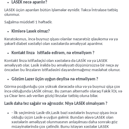
LASEK necə aparılır?
LASEK üçün aparılan bütün işləmələr eynidir. Təkcə İntralase tətbiq
olunmur.
Sağalma müddəti 1 həftədir.
Kimlərə Lasek olmaz?
Keratokonus, incə buynuz qişası olanlar nəzarətsiz qlaukoma və ya
şəkərli diabet xəstəliyi olan xəstələrdə əməliyyat aparılmır.
Kontakt linza istifadə edirəm, nə etməliyəm ?
Kontakt linza istifadəçisi olan xəstələrə də LASİK və ya LASEK
əməliyyatı olar. Lasik irəlidə bu əməliyyatı düşünürsüzsə bir neçə ay
öncədən bu linzaların istifadəsini dayandırmağımız məsləhət olunur.
Gözüm Lazer üçün uyğun deyilsə nə etməliyəm ?
Görmə pozğunluğu çox yüksək dərəcədə olsa və ya buynuz qişa çox
incə olduğunda LASİK olmaz. Bu zaman alternativ olaraq Fakik İOL və
ya Clear lens adı verilən göziçi linzalar tətbiq oluna bilər.
Lasik daha tez sağalır və ağrısızdır. Niyə LASEK olmalıyam ?
- İlk seçimimiz Lasik-dir,Lasik bəzi xəstələrin buynuz qişası incə
olduğu üçün Lasik-ə uyğun gəlmir. Bundan əlavə LASEK olan
xəstələrin əməliyyat olunmasının anlaşılması daha sonrakı göz
müayinələrində çox çətindir. Bunu istəyən xəstələr LASEK