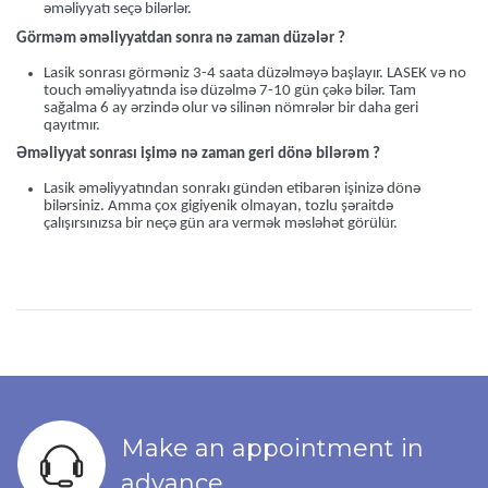
əməliyyatı seçə bilərlər.
Görməm əməliyyatdan sonra nə zaman düzələr ?
Lasik sonrası görməniz 3-4 saata düzəlməyə başlayır. LASEK və no
touch əməliyyatında isə düzəlmə 7-10 gün çəkə bilər. Tam
sağalma 6 ay ərzində olur və silinən nömrələr bir daha geri
qayıtmır.
Əməliyyat sonrası işimə nə zaman geri dönə bilərəm ?
Lasik əməliyyatından sonrakı gündən etibarən işinizə dönə
bilərsiniz. Amma çox gigiyenik olmayan, tozlu şəraitdə
çalışırsınızsa bir neçə gün ara vermək məsləhət görülür.
Make an appointment in
advance.