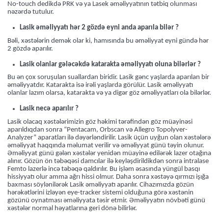
No-touch dedikdə PRK və ya Lasek əməliyyatının tətbiq olunması
nəzərdə tutulur.
Lasik əməliyyatı hər 2 gözdə eyni anda aparıla bilər ?
Bəli, xəstələrin demək olar ki, hamısında bu əməliyyat eyni gündə hər
2 gözdə aparılır.
Lasik olanlar gələcəkdə katarakta əməliyyatı oluna bilərlər ?
Bu ən çox soruşulan suallardan biridir. Lasik gənc yaşlarda aparılan bir
əməliyyatdır. Katarakta isə irəli yaşlarda görülür. Lasik əməliyyatı
olanlar lazım olarsa, katarakta və ya digər göz əməliyyatları ola bilərlər.
Lasik necə aparılır ?
Lasik olacaq xəstələrimizin göz həkimi tərəfindən göz müayinəsi
aparıldıqdan sonra “Pentacam, Orbscan və Allegro Topolyver-
Analyzer” aparatları ilə dəyərləndirilir. Lasik üçün uyğun olan xəstələrə
əməliyyat haqqında məlumat verilir və əməliyyat günü təyin olunur.
Əməliyyat günü gələn xəstələr yenidən müayinə edilərək lazer otağına
alınır. Gözün ön təbəqəsi damcılar ilə keyləşdirildikdən sonra intralase
Femto lazerlə incə təbəqə qaldırılır. Bu işləm əsasında yüngül basqı
hissiyyatı olur amma ağrı hissi olmur. Daha sonra xəstəyə qırmızı işığa
baxması söylənilərək Lasik əməliyyatı aparılır. Cihazımızda gözün
hərəkətlərini izləyən eye-tracker sistemi olduğuna görə xəstənin
gözünü oynatması əməliyyata təsir etmir. Əməliyyatın növbəti günü
xəstələr normal həyatlarına geri dönə bilirlər.